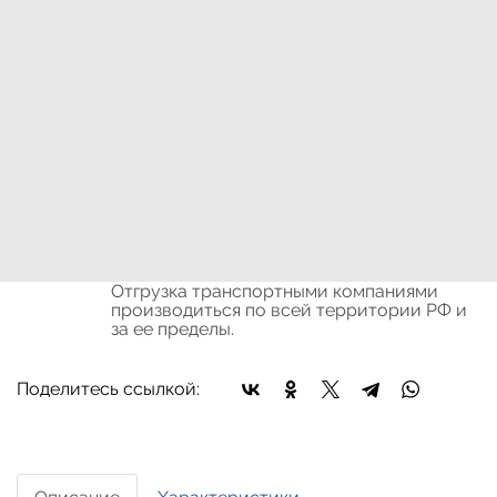
продукции, приведенной на данном
сайте не доступна для покупки и
заказа!
Цена:
Окончательная цена на товар зависит от
объема закупки и окончательных условий
поставки, уточняйте эти данные у менеджера
компании
Оплата:
Оплата осуществляется на основании
выставленного счета, после согласования
условий отгрузки партии товара.
Доставка:
Доставка осуществляется транспортными
компаниями или самовывозом с склада.
Отгрузка транспортными компаниями
производиться по всей территории РФ и
за ее пределы.
Поделитесь ссылкой: