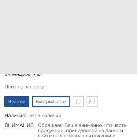
Двигатель дизельный
индустриальный Perkins
403J-11
Код: 12420072736
Производитель:
Perkins
Вес нетто (без упаковки): 87 кг; Макс. температура
ОЖ: 14.7 °C; Тип топлива: Дизель; Количество
цилиндров: 3 шт
Цена по запросу
В заявку
Быстрый заказ
Наличие:
нет в наличии
ВНИМАНИЕ!:
Обращаем Ваше внимание, что часть
продукции, приведенной на данном
сайте не доступна для покупки и